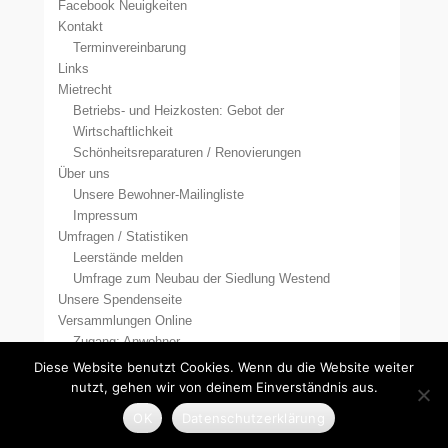
Facebook Neuigkeiten
Kontakt
Terminvereinbarung
Links
Mietrecht
Betriebs- und Heizkosten: Gebot der
Wirtschaftlichkeit
Schönheitsreparaturen / Renovierungen
Über uns
Unsere Bewohner-Mailingliste
Impressum
Umfragen / Statistiken
Leerstände melden
Umfrage zum Neubau der Siedlung Westend
Unsere Spendenseite
Versammlungen Online
Zugang: Anwohner
Zugang: BMV & RAe
Diese Website benutzt Cookies. Wenn du die Website weiter
Zugang: Mieter
nutzt, gehen wir von deinem Einverständnis aus.
Zugang: Politik
OK
Datenschutzerklärung
Zugang: Presse