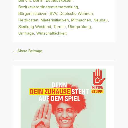
Bericht
,
Berlin
,
Betriebskosten
,
Bezirksverordnetenversammlung
,
Bürgerinitiativen
,
BVV
,
Deutsche Wohnen
,
Heizkosten
,
Mieterinitiativen
,
Mitmachen
,
Neubau
,
Siedlung Westend
,
Termin
,
Überprüfung
,
Umfrage
,
Wirtschaftlichkeit
Beitragsnavigation
←
Ältere Beiträge