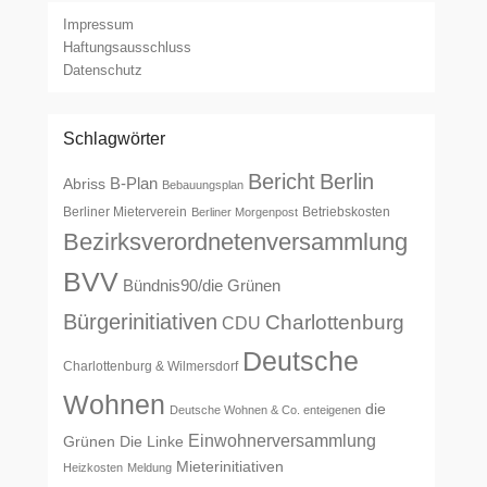
Impressum
Haftungsausschluss
Datenschutz
Schlagwörter
Bericht
Berlin
B-Plan
Abriss
Bebauungsplan
Berliner Mieterverein
Betriebskosten
Berliner Morgenpost
Bezirksverordnetenversammlung
BVV
Bündnis90/die Grünen
Bürgerinitiativen
Charlottenburg
CDU
Deutsche
Charlottenburg & Wilmersdorf
Wohnen
die
Deutsche Wohnen & Co. enteigenen
Einwohnerversammlung
Grünen
Die Linke
Mieterinitiativen
Heizkosten
Meldung