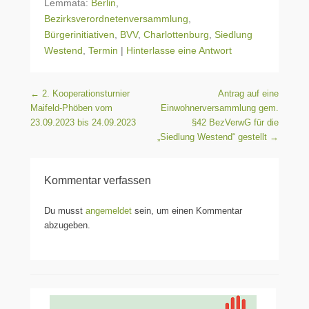
Lemmata:
Berlin
,
Bezirksverordnetenversammlung
,
Bürgerinitiativen
,
BVV
,
Charlottenburg
,
Siedlung
Westend
,
Termin
|
Hinterlasse eine Antwort
Beitragsnavigation
←
2. Kooperationsturnier
Antrag auf eine
Maifeld-Phöben vom
Einwohnerversammlung gem.
23.09.2023 bis 24.09.2023
§42 BezVerwG für die
„Siedlung Westend“ gestellt
→
Kommentar verfassen
Du musst
angemeldet
sein, um einen Kommentar
abzugeben.