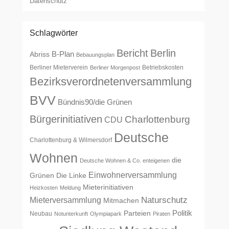
Datenschutz
Schlagwörter
Bericht
Berlin
B-Plan
Abriss
Bebauungsplan
Berliner Mieterverein
Betriebskosten
Berliner Morgenpost
Bezirksverordnetenversammlung
BVV
Bündnis90/die Grünen
Bürgerinitiativen
Charlottenburg
CDU
Deutsche
Charlottenburg & Wilmersdorf
Wohnen
die
Deutsche Wohnen & Co. enteigenen
Einwohnerversammlung
Grünen
Die Linke
Mieterinitiativen
Heizkosten
Meldung
Naturschutz
Mieterversammlung
Mitmachen
Politik
Parteien
Neubau
Notunterkunft
Olympiapark
Piraten