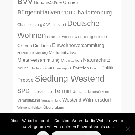
BVV
Bündnis90/die Grünen
Bürgerinitiativen
Charlottenburg
CDU
Deutsche
Charlottenburg & Wilmersdorf
Wohnen
die
Deutsche Wohnen & Co. enteigenen
Einwohnerversammlung
Grünen
Die Linke
Mieterinitiativen
Heizkosten
Meldung
Naturschutz
Mieterversammlung
Mitmachen
Politik
Parteien
Neubau
Notunterkunft
Olympiapark
Piraten
Siedlung Westend
Presse
SPD
Termin
Tagesspiegel
Umfrage
Unterstützung
Wilmersdorf
Westend
Veranstaltung
Versammlung
Überprüfung
Wirtschaftlichkeit
Diese Website benutzt Cookies. Wenn du die Website weiter
nutzt, gehen wir von deinem Einverständnis aus.
Copyright © 2017
Siedlung Westend
Alle Rechte vorbehalten.