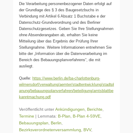
Die Verarbeitung personenbezogener Daten erfolgt auf
der Grundlage des § 3 des Baugesetzbuchs in
Verbindung mit Artikel 6 Absatz 1 Buchstabe e der
Datenschutz-Grundverordnung und des Berliner
Datenschutzgesetzes. Geben Sie Ihre Stellungnahmen
ohne Absenderangaben ab, erhalten Sie keine
Mitteilung über das Ergebnis der Prüfung Ihrer
Stellungnahme. Weitere Informationen entnehmen Sie
bitte der „Information über die Datenverarbeitung im
Bereich des Bebauungsplanverfahrens“, die mit
ausliegt.
Quelle:
https://www.berlin.de/ba-charlottenburg-
wilmersdorf/verwaltung/aemter/stadtentwicklung/stadtpl
anung/bebauungsplanverfahren/beteiligung/amtsblattbe
kanntmachung.pdf
Veröffentlicht unter
Ankündigungen
,
Berichte
,
Termine
|
Lemmata:
B-Plan
,
B-Plan 4-59VE
,
Bebauungsplan
,
Berlin
,
Bezirksverordnetenversammlung
,
BVV
,