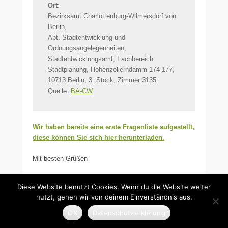
Ort:
Bezirksamt Charlottenburg-Wilmersdorf von
Berlin,
Abt. Stadtentwicklung und
Ordnungsangelegenheiten,
Stadtentwicklungsamt, Fachbereich
Stadtplanung, Hohenzollerndamm 174-177,
10713 Berlin, 3. Stock, Zimmer 3135
Quelle:
BA-CW
Wir haben bereits eine erste Fragenliste aufgestellt,
diese können Sie sich hier herunterladen.
Mit besten Grüßen
Steffen Unger
Diese Website benutzt Cookies. Wenn du die Website weiter
nutzt, gehen wir von deinem Einverständnis aus.
OK
Datenschutzerklärung
Veröffentlicht unter
Ankündigungen
,
Berichte
,