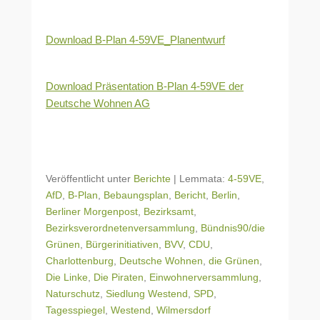
Download B-Plan 4-59VE_Planentwurf
Download Präsentation B-Plan 4-59VE der
Deutsche Wohnen AG
Veröffentlicht unter
Berichte
|
Lemmata:
4-59VE
,
AfD
,
B-Plan
,
Bebaungsplan
,
Bericht
,
Berlin
,
Berliner Morgenpost
,
Bezirksamt
,
Bezirksverordnetenversammlung
,
Bündnis90/die
Grünen
,
Bürgerinitiativen
,
BVV
,
CDU
,
Charlottenburg
,
Deutsche Wohnen
,
die Grünen
,
Die Linke
,
Die Piraten
,
Einwohnerversammlung
,
Naturschutz
,
Siedlung Westend
,
SPD
,
Tagesspiegel
,
Westend
,
Wilmersdorf