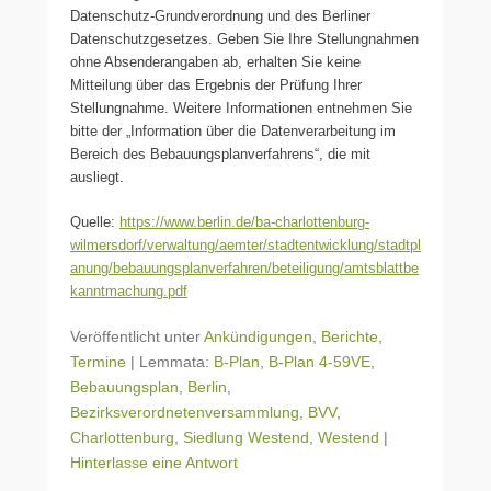
Datenschutz-Grundverordnung und des Berliner
Datenschutzgesetzes. Geben Sie Ihre Stellungnahmen
ohne Absenderangaben ab, erhalten Sie keine
Mitteilung über das Ergebnis der Prüfung Ihrer
Stellungnahme. Weitere Informationen entnehmen Sie
bitte der „Information über die Datenverarbeitung im
Bereich des Bebauungsplanverfahrens“, die mit
ausliegt.
Quelle:
https://www.berlin.de/ba-charlottenburg-
wilmersdorf/verwaltung/aemter/stadtentwicklung/stadtpl
anung/bebauungsplanverfahren/beteiligung/amtsblattbe
kanntmachung.pdf
Veröffentlicht unter
Ankündigungen
,
Berichte
,
Termine
|
Lemmata:
B-Plan
,
B-Plan 4-59VE
,
Bebauungsplan
,
Berlin
,
Bezirksverordnetenversammlung
,
BVV
,
Charlottenburg
,
Siedlung Westend
,
Westend
|
Hinterlasse eine Antwort