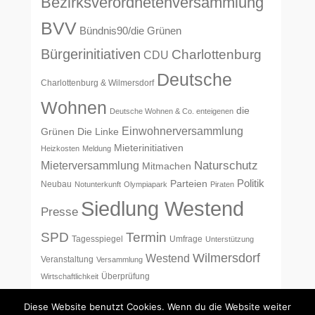
Bezirksverordnetenversammlung
BVV
Bündnis90/die Grünen
Bürgerinitiativen
Charlottenburg
CDU
Deutsche
Charlottenburg & Wilmersdorf
Wohnen
die
Deutsche Wohnen & Co. enteigenen
Einwohnerversammlung
Grünen
Die Linke
Mieterinitiativen
Heizkosten
Meldung
Naturschutz
Mieterversammlung
Mitmachen
Politik
Parteien
Neubau
Notunterkunft
Olympiapark
Piraten
Siedlung Westend
Presse
SPD
Termin
Tagesspiegel
Umfrage
Unterstützung
Wilmersdorf
Westend
Veranstaltung
Versammlung
Überprüfung
Wirtschaftlichkeit
Diese Website benutzt Cookies. Wenn du die Website weiter