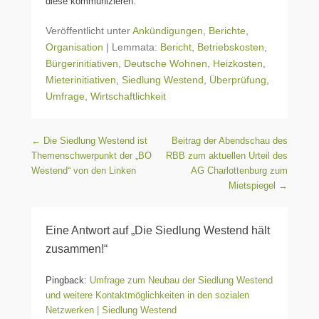
diese kommunizieren.
Veröffentlicht unter
Ankündigungen
,
Berichte
,
Organisation
|
Lemmata:
Bericht
,
Betriebskosten
,
Bürgerinitiativen
,
Deutsche Wohnen
,
Heizkosten
,
Mieterinitiativen
,
Siedlung Westend
,
Überprüfung
,
Umfrage
,
Wirtschaftlichkeit
Beitragsnavigation
←
Die Siedlung Westend ist
Beitrag der Abendschau des
Themenschwerpunkt der „BO
RBB zum aktuellen Urteil des
Westend“ von den Linken
AG Charlottenburg zum
Mietspiegel
→
Eine Antwort auf „Die Siedlung Westend hält
zusammen!“
Pingback:
Umfrage zum Neubau der Siedlung Westend
und weitere Kontaktmöglichkeiten in den sozialen
Netzwerken | Siedlung Westend