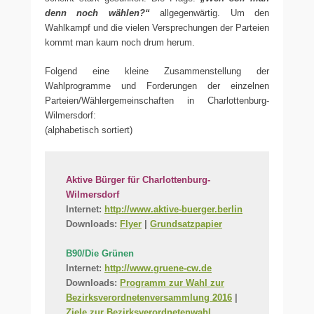
denn noch wählen?“
allgegenwärtig. Um den
Wahlkampf und die vielen Versprechungen der Parteien
kommt man kaum noch drum herum.
Folgend eine kleine Zusammenstellung der
Wahlprogramme und Forderungen der einzelnen
Parteien/Wählergemeinschaften in Charlottenburg-
Wilmersdorf:
(alphabetisch sortiert)
Aktive Bürger für Charlottenburg-
Wilmersdorf
Internet:
http://www.aktive-buerger.berlin
Downloads:
Flyer
|
Grundsatzpapier
B90/Die Grünen
Internet:
http://www.gruene-cw.de
Downloads:
Programm zur Wahl zur
Bezirksverordnetenversammlung 2016
|
Ziele zur Bezirksverordnetenwahl