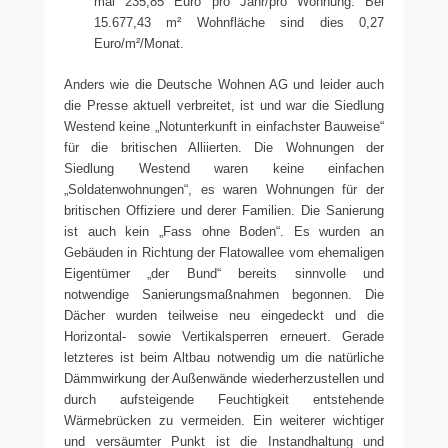
mal 235,85 Euro pro Jahr/pro Wohnung. Bei
15.677,43 m² Wohnfläche sind dies 0,27
Euro/m²/Monat.
Anders wie die Deutsche Wohnen AG und leider auch
die Presse aktuell verbreitet, ist und war die Siedlung
Westend keine „Notunterkunft in einfachster Bauweise“
für die britischen Alliierten. Die Wohnungen der
Siedlung Westend waren keine einfachen
„Soldatenwohnungen“, es waren Wohnungen für der
britischen Offiziere und derer Familien. Die Sanierung
ist auch kein „Fass ohne Boden“. Es wurden an
Gebäuden in Richtung der Flatowallee vom ehemaligen
Eigentümer „der Bund“ bereits sinnvolle und
notwendige Sanierungsmaßnahmen begonnen. Die
Dächer wurden teilweise neu eingedeckt und die
Horizontal- sowie Vertikalsperren erneuert. Gerade
letzteres ist beim Altbau notwendig um die natürliche
Dämmwirkung der Außenwände wiederherzustellen und
durch aufsteigende Feuchtigkeit entstehende
Wärmebrücken zu vermeiden. Ein weiterer wichtiger
und versäumter Punkt ist die Instandhaltung und