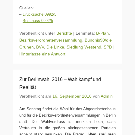
Quellen:
–
Drucksache 0992/5
–
Beschuss 0992/5
Veröffentlicht unter
Berichte
|
Lemmata:
B-Plan
,
Bezirksverordnetenversammlung
,
Bündnis90/die
Grünen
,
BVV
,
Die Linke
,
Siedlung Westend
,
SPD
|
Hinterlasse eine Antwort
Zur Berlinwahl 2016 – Wahlkampf und
Realität
Veröffentlicht am
16. September 2016
von
Admin
Am Sonntag findet die Wahl für das Abgeordnetenhaus
und für die Bezirksverordnetenversammlungen in Berlin
statt. Der Wahlverdruss ist merklich hoch, dass
Vertrauen in die großen alteingesessenen Parteien
scheint stark gesunken. Die Frage:
„Wen soll man