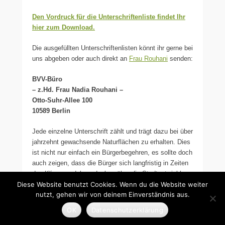
Den Vordruck für die Unterschriftenliste findet Ihr
hier zum Download.
Die ausgefüllten Unterschriftenlisten könnt ihr gerne bei
uns abgeben oder auch direkt an
Frau Rouhani
senden:
BVV-Büro
– z.Hd. Frau Nadia Rouhani –
Otto-Suhr-Allee 100
10589 Berlin
Jede einzelne Unterschrift zählt und trägt dazu bei über
jahrzehnt gewachsende Naturflächen zu erhalten. Dies
ist nicht nur einfach ein Bürgerbegehren, es sollte doch
auch zeigen, dass die Bürger sich langfristig in Zeiten
des Klimawandels gedanken über die Stadtentwicklung
Diese Website benutzt Cookies. Wenn du die Website weiter
für die kommenden Generationen machen. Das
nutzt, gehen wir von deinem Einverständnis aus.
kurzsichtige und fahrlässige Verhalten von SPD und
B90/Grüne besonders im Bereich der Stadtentwicklung
OK
Datenschutzerklärung
und des Umweltschutz sollte bei der nächsten Wahl