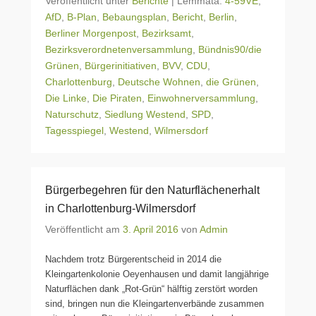
Veröffentlicht unter
Berichte
|
Lemmata:
4-59VE
,
AfD
,
B-Plan
,
Bebaungsplan
,
Bericht
,
Berlin
,
Berliner Morgenpost
,
Bezirksamt
,
Bezirksverordnetenversammlung
,
Bündnis90/die
Grünen
,
Bürgerinitiativen
,
BVV
,
CDU
,
Charlottenburg
,
Deutsche Wohnen
,
die Grünen
,
Die Linke
,
Die Piraten
,
Einwohnerversammlung
,
Naturschutz
,
Siedlung Westend
,
SPD
,
Tagesspiegel
,
Westend
,
Wilmersdorf
Bürgerbegehren für den Naturflächenerhalt
in Charlottenburg-Wilmersdorf
Veröffentlicht am
3. April 2016
von
Admin
Nachdem trotz Bürgerentscheid in 2014 die
Kleingartenkolonie Oeyenhausen und damit langjährige
Naturflächen dank „Rot-Grün“ hälftig zerstört worden
sind, bringen nun die Kleingartenverbände zusammen