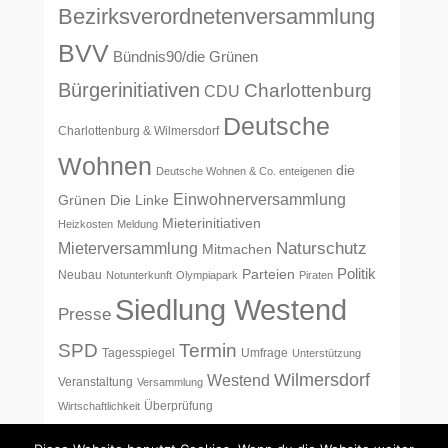
Bezirksverordnetenversammlung
BVV
Bündnis90/die Grünen
Bürgerinitiativen
Charlottenburg
CDU
Deutsche
Charlottenburg & Wilmersdorf
Wohnen
die
Deutsche Wohnen & Co. enteigenen
Einwohnerversammlung
Grünen
Die Linke
Mieterinitiativen
Heizkosten
Meldung
Naturschutz
Mieterversammlung
Mitmachen
Politik
Parteien
Neubau
Notunterkunft
Olympiapark
Piraten
Siedlung Westend
Presse
SPD
Termin
Tagesspiegel
Umfrage
Unterstützung
Wilmersdorf
Westend
Veranstaltung
Versammlung
Überprüfung
Wirtschaftlichkeit