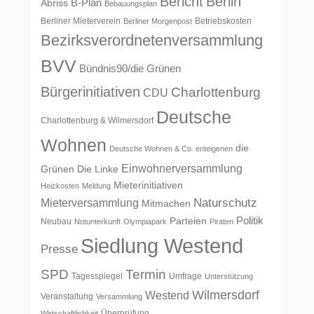
Bericht
Berlin
B-Plan
Abriss
Bebauungsplan
Berliner Mieterverein
Betriebskosten
Berliner Morgenpost
Bezirksverordnetenversammlung
BVV
Bündnis90/die Grünen
Bürgerinitiativen
Charlottenburg
CDU
Deutsche
Charlottenburg & Wilmersdorf
Wohnen
die
Deutsche Wohnen & Co. enteigenen
Einwohnerversammlung
Grünen
Die Linke
Mieterinitiativen
Heizkosten
Meldung
Naturschutz
Mieterversammlung
Mitmachen
Politik
Parteien
Neubau
Notunterkunft
Olympiapark
Piraten
Siedlung Westend
Presse
SPD
Termin
Tagesspiegel
Umfrage
Unterstützung
Wilmersdorf
Westend
Veranstaltung
Versammlung
Überprüfung
Wirtschaftlichkeit