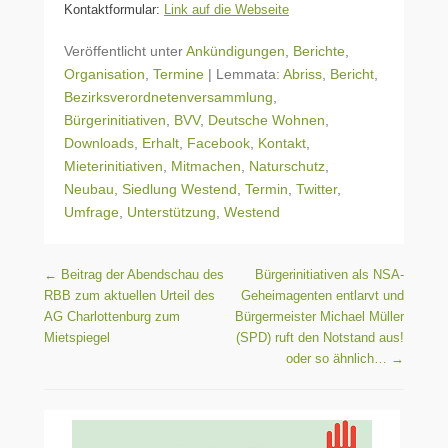
Kontaktformular:
Link auf die Webseite
Veröffentlicht unter
Ankündigungen
,
Berichte
,
Organisation
,
Termine
|
Lemmata:
Abriss
,
Bericht
,
Bezirksverordnetenversammlung
,
Bürgerinitiativen
,
BVV
,
Deutsche Wohnen
,
Downloads
,
Erhalt
,
Facebook
,
Kontakt
,
Mieterinitiativen
,
Mitmachen
,
Naturschutz
,
Neubau
,
Siedlung Westend
,
Termin
,
Twitter
,
Umfrage
,
Unterstützung
,
Westend
Beitragsnavigation
←
Beitrag der Abendschau des
Bürgerinitiativen als NSA-
RBB zum aktuellen Urteil des
Geheimagenten entlarvt und
AG Charlottenburg zum
Bürgermeister Michael Müller
Mietspiegel
(SPD) ruft den Notstand aus!
oder so ähnlich…
→