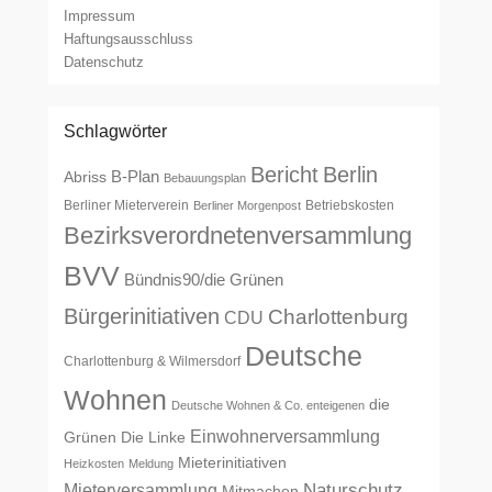
Impressum
Haftungsausschluss
Datenschutz
Schlagwörter
Bericht
Berlin
B-Plan
Abriss
Bebauungsplan
Berliner Mieterverein
Betriebskosten
Berliner Morgenpost
Bezirksverordnetenversammlung
BVV
Bündnis90/die Grünen
Bürgerinitiativen
Charlottenburg
CDU
Deutsche
Charlottenburg & Wilmersdorf
Wohnen
die
Deutsche Wohnen & Co. enteigenen
Einwohnerversammlung
Grünen
Die Linke
Mieterinitiativen
Heizkosten
Meldung
Naturschutz
Mieterversammlung
Mitmachen