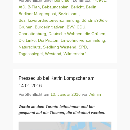
Veröffentlicht unter
Berichte
|
Lemmata:
4-59VE
,
AfD
,
B-Plan
,
Bebaungsplan
,
Bericht
,
Berlin
,
Berliner Morgenpost
,
Bezirksamt
,
Bezirksverordnetenversammlung
,
Bündnis90/die
Grünen
,
Bürgerinitiativen
,
BVV
,
CDU
,
Charlottenburg
,
Deutsche Wohnen
,
die Grünen
,
Die Linke
,
Die Piraten
,
Einwohnerversammlung
,
Naturschutz
,
Siedlung Westend
,
SPD
,
Tagesspiegel
,
Westend
,
Wilmersdorf
Presseclub bei Katrin Lompscher am
14.01.2016
Veröffentlicht am
10. Januar 2016
von
Admin
Werde an dem Termin teilnehmen und bin
gespannt auf die Themen, die diskutiert werden.