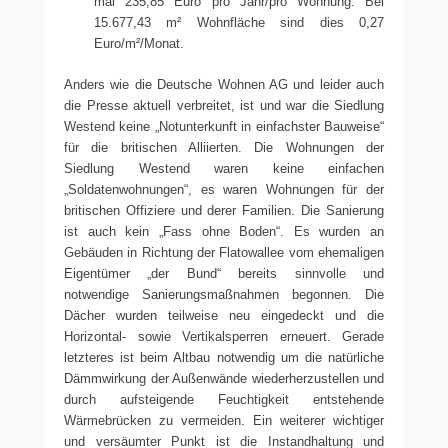
mal 235,85 Euro pro Jahr/pro Wohnung. Bei
15.677,43 m² Wohnfläche sind dies 0,27
Euro/m²/Monat.
Anders wie die Deutsche Wohnen AG und leider auch
die Presse aktuell verbreitet, ist und war die Siedlung
Westend keine „Notunterkunft in einfachster Bauweise“
für die britischen Alliierten. Die Wohnungen der
Siedlung Westend waren keine einfachen
„Soldatenwohnungen“, es waren Wohnungen für der
britischen Offiziere und derer Familien. Die Sanierung
ist auch kein „Fass ohne Boden“. Es wurden an
Gebäuden in Richtung der Flatowallee vom ehemaligen
Eigentümer „der Bund“ bereits sinnvolle und
notwendige Sanierungsmaßnahmen begonnen. Die
Dächer wurden teilweise neu eingedeckt und die
Horizontal- sowie Vertikalsperren erneuert. Gerade
letzteres ist beim Altbau notwendig um die natürliche
Dämmwirkung der Außenwände wiederherzustellen und
durch aufsteigende Feuchtigkeit entstehende
Wärmebrücken zu vermeiden. Ein weiterer wichtiger
und versäumter Punkt ist die Instandhaltung und