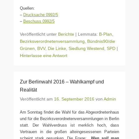
Quellen:
–
Drucksache 0992/5
–
Beschuss 0992/5
Veröffentlicht unter
Berichte
|
Lemmata:
B-Plan
,
Bezirksverordnetenversammlung
,
Bündnis90/die
Grünen
,
BVV
,
Die Linke
,
Siedlung Westend
,
SPD
|
Hinterlasse eine Antwort
Zur Berlinwahl 2016 – Wahlkampf und
Realität
Veröffentlicht am
16. September 2016
von
Admin
Am Sonntag findet die Wahl für das Abgeordnetenhaus
und für die Bezirksverordnetenversammlungen in Berlin
statt. Der Wahlverdruss ist merklich hoch, dass
Vertrauen in die großen alteingesessenen Parteien
scheint stark gesunken. Die Frage:
„Wen soll man