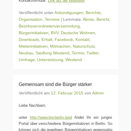
Kontaktformular:
Link auf die Webseite
Veröffentlicht unter
Ankündigungen
,
Berichte
,
Organisation
,
Termine
|
Lemmata:
Abriss
,
Bericht
,
Bezirksverordnetenversammlung
,
Bürgerinitiativen
,
BVV
,
Deutsche Wohnen
,
Downloads
,
Erhalt
,
Facebook
,
Kontakt
,
Mieterinitiativen
,
Mitmachen
,
Naturschutz
,
Neubau
,
Siedlung Westend
,
Termin
,
Twitter
,
Umfrage
,
Unterstützung
,
Westend
Gemeinsam sind die Bürger stärker
Veröffentlicht am
12. Februar 2015
von
Admin
Liebe Nachbarn,
unter
http://www.big-berlin.land
findet Ihr ein junges
Portal über verschiedene Bürgerinitiativen in Berlin. So
können sich die jeweiligen Bürgerinitiativen gegenseitig