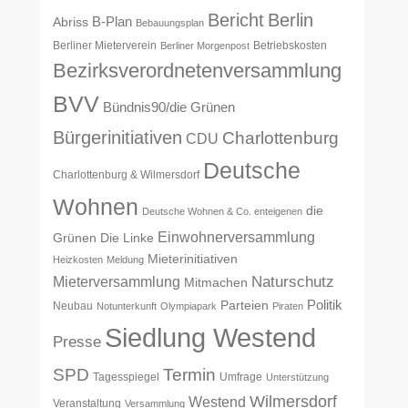
Bericht
Berlin
B-Plan
Abriss
Bebauungsplan
Berliner Mieterverein
Betriebskosten
Berliner Morgenpost
Bezirksverordnetenversammlung
BVV
Bündnis90/die Grünen
Bürgerinitiativen
Charlottenburg
CDU
Deutsche
Charlottenburg & Wilmersdorf
Wohnen
die
Deutsche Wohnen & Co. enteigenen
Einwohnerversammlung
Grünen
Die Linke
Mieterinitiativen
Heizkosten
Meldung
Naturschutz
Mieterversammlung
Mitmachen
Politik
Parteien
Neubau
Notunterkunft
Olympiapark
Piraten
Siedlung Westend
Presse
SPD
Termin
Tagesspiegel
Umfrage
Unterstützung
Wilmersdorf
Westend
Veranstaltung
Versammlung