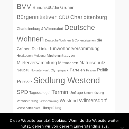
BVV
Bündnis90/die Grünen
Bürgerinitiativen
Charlottenburg
CDU
Deutsche
Charlottenburg & Wilmersdorf
Wohnen
die
Deutsche Wohnen & Co. enteigenen
Einwohnerversammlung
Grünen
Die Linke
Mieterinitiativen
Heizkosten
Meldung
Naturschutz
Mieterversammlung
Mitmachen
Politik
Parteien
Neubau
Notunterkunft
Olympiapark
Piraten
Siedlung Westend
Presse
SPD
Termin
Tagesspiegel
Umfrage
Unterstützung
Wilmersdorf
Westend
Veranstaltung
Versammlung
Überprüfung
Wirtschaftlichkeit
Diese Website benutzt Cookies. Wenn du die Website weiter
nutzt, gehen wir von deinem Einverständnis aus.
Copyright © 2017
Siedlung Westend
Alle Rechte vorbehalten.