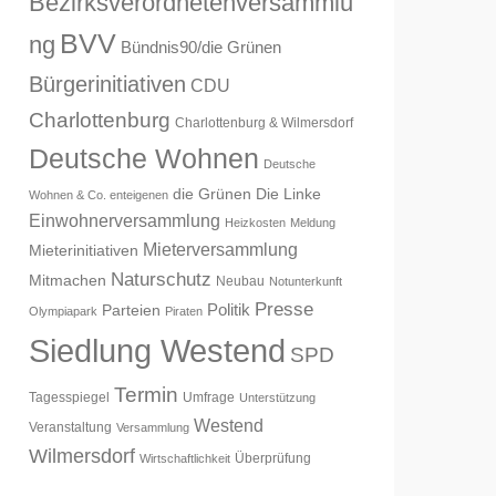
Bezirksverordnetenversammlu
BVV
ng
Bündnis90/die Grünen
Bürgerinitiativen
CDU
Charlottenburg
Charlottenburg & Wilmersdorf
Deutsche Wohnen
Deutsche
die Grünen
Die Linke
Wohnen & Co. enteigenen
Einwohnerversammlung
Heizkosten
Meldung
Mieterversammlung
Mieterinitiativen
Naturschutz
Mitmachen
Neubau
Notunterkunft
Presse
Politik
Parteien
Olympiapark
Piraten
Siedlung Westend
SPD
Termin
Tagesspiegel
Umfrage
Unterstützung
Westend
Veranstaltung
Versammlung
Wilmersdorf
Überprüfung
Wirtschaftlichkeit