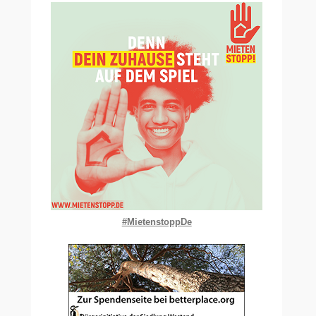
#MietenstoppDe