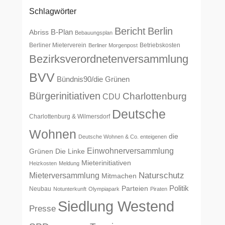
Schlagwörter
Bericht
Berlin
B-Plan
Abriss
Bebauungsplan
Berliner Mieterverein
Betriebskosten
Berliner Morgenpost
Bezirksverordnetenversammlung
BVV
Bündnis90/die Grünen
Bürgerinitiativen
Charlottenburg
CDU
Deutsche
Charlottenburg & Wilmersdorf
Wohnen
die
Deutsche Wohnen & Co. enteigenen
Einwohnerversammlung
Grünen
Die Linke
Mieterinitiativen
Heizkosten
Meldung
Naturschutz
Mieterversammlung
Mitmachen
Politik
Parteien
Neubau
Notunterkunft
Olympiapark
Piraten
Siedlung Westend
Presse