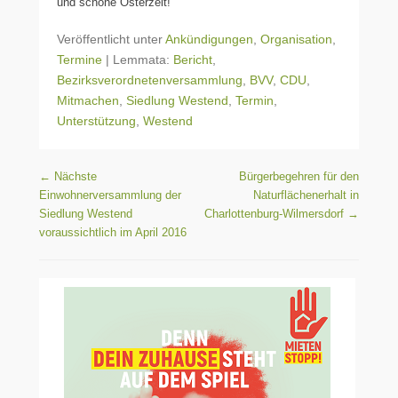
und schöne Osterzeit!
Veröffentlicht unter
Ankündigungen
,
Organisation
,
Termine
|
Lemmata:
Bericht
,
Bezirksverordnetenversammlung
,
BVV
,
CDU
,
Mitmachen
,
Siedlung Westend
,
Termin
,
Unterstützung
,
Westend
Beitragsnavigation
←
Nächste
Bürgerbegehren für den
Einwohnerversammlung der
Naturflächenerhalt in
Siedlung Westend
Charlottenburg-Wilmersdorf
→
voraussichtlich im April 2016