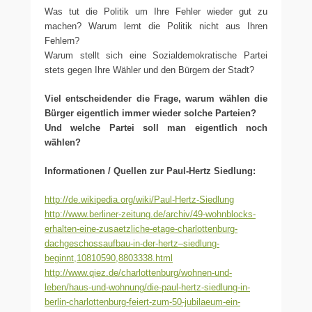
Was tut die Politik um Ihre Fehler wieder gut zu
machen? Warum lernt die Politik nicht aus Ihren
Fehlern?
Warum stellt sich eine Sozialdemokratische Partei
stets gegen Ihre Wähler und den Bürgern der Stadt?
Viel entscheidender die Frage, warum wählen die
Bürger eigentlich immer wieder solche Parteien?
Und welche Partei soll man eigentlich noch
wählen?
Informationen / Quellen zur Paul-Hertz Siedlung:
http://de.wikipedia.org/wiki/Paul-Hertz-Siedlung
http://www.berliner-zeitung.de/archiv/49-wohnblocks-
erhalten-eine-zusaetzliche-etage-charlottenburg-
dachgeschossaufbau-in-der-hertz–siedlung-
beginnt,10810590,8803338.html
http://www.qiez.de/charlottenburg/wohnen-und-
leben/haus-und-wohnung/die-paul-hertz-siedlung-in-
berlin-charlottenburg-feiert-zum-50-jubilaeum-ein-