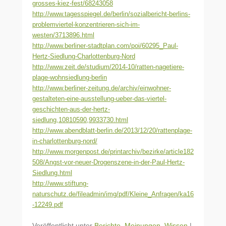
grosses-kiez-fest/68243058
http://www.tagesspiegel.de/berlin/sozialbericht-berlins-
problemviertel-konzentrieren-sich-im-
westen/3713896.html
http://www.berliner-stadtplan.com/poi/60295_Paul-
Hertz-Siedlung-Charlottenburg-Nord
http://www.zeit.de/studium/2014-10/ratten-nagetiere-
plage-wohnsiedlung-berlin
http://www.berliner-zeitung.de/archiv/einwohner-
gestalteten-eine-ausstellung-ueber-das-viertel-
geschichten-aus-der-hertz-
siedlung,10810590,9933730.html
http://www.abendblatt-berlin.de/2013/12/20/rattenplage-
in-charlottenburg-nord/
http://www.morgenpost.de/printarchiv/bezirke/article182
508/Angst-vor-neuer-Drogenszene-in-der-Paul-Hertz-
Siedlung.html
http://www.stiftung-
naturschutz.de/fileadmin/img/pdf/Kleine_Anfragen/ka16
-12249.pdf
Veröffentlicht unter
Berichte
,
Meinungen
,
Wissen
|