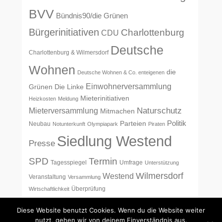
BVV
Bündnis90/die Grünen
Bürgerinitiativen
Charlottenburg
CDU
Deutsche
Charlottenburg & Wilmersdorf
Wohnen
die
Deutsche Wohnen & Co. enteigenen
Einwohnerversammlung
Grünen
Die Linke
Mieterinitiativen
Heizkosten
Meldung
Naturschutz
Mieterversammlung
Mitmachen
Politik
Parteien
Neubau
Notunterkunft
Olympiapark
Piraten
Siedlung Westend
Presse
SPD
Termin
Tagesspiegel
Umfrage
Unterstützung
Wilmersdorf
Westend
Veranstaltung
Versammlung
Überprüfung
Wirtschaftlichkeit
Diese Website benutzt Cookies. Wenn du die Website weiter
nutzt, gehen wir von deinem Einverständnis aus.