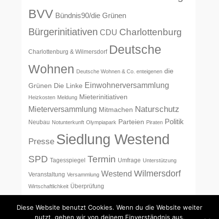
BVV
Bündnis90/die Grünen
Bürgerinitiativen
Charlottenburg
CDU
Deutsche
Charlottenburg & Wilmersdorf
Wohnen
die
Deutsche Wohnen & Co. enteigenen
Einwohnerversammlung
Grünen
Die Linke
Mieterinitiativen
Heizkosten
Meldung
Naturschutz
Mieterversammlung
Mitmachen
Politik
Parteien
Neubau
Notunterkunft
Olympiapark
Piraten
Siedlung Westend
Presse
SPD
Termin
Tagesspiegel
Umfrage
Unterstützung
Wilmersdorf
Westend
Veranstaltung
Versammlung
Überprüfung
Wirtschaftlichkeit
Diese Website benutzt Cookies. Wenn du die Website weiter
nutzt, gehen wir von deinem Einverständnis aus.