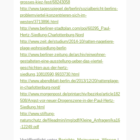
grosses-kiez-fest/68243058
http://www.tagesspiegel.de/berlin/sozialbericht-berlins-
problemviertel-konzentrieren-sich-im-
westen/3713896.html
http://www.berliner-stadtplan.com/poi/60295_Paul-
Hertz-Siedlung-Charlottenburg-Nord
http://www.zeit.de/studium/2014-10/ratten-nagetiere-
plage-wohnsiedlung-berlin
http://www.berliner-zeitung.de/archiv/einwohner-
gestalteten-eine-ausstellung-ueber-das-viertel-
geschichten-aus-der-hertz-
siedlung,10810590,9933730.html
http://www.abendblatt-berlin.de/2013/12/20/rattenplage-
in-charlottenburg-nord/
http://www.morgenpost.de/printarchiv/bezirke/article182
508/Angst-vor-neuer-Drogenszene-in-der-Paul-Hertz-
Siedlung.html
http://www.stiftung-
naturschutz.de/fileadmin/img/pdf/Kleine_Anfragen/ka16
-12249.pdf
Veröffentlicht unter
Berichte
,
Meinungen
,
Wissen
|