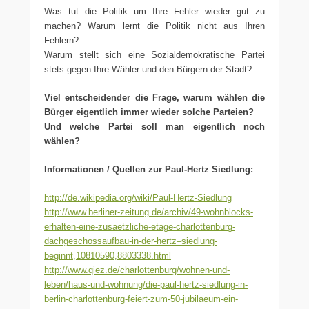
Was tut die Politik um Ihre Fehler wieder gut zu
machen? Warum lernt die Politik nicht aus Ihren
Fehlern?
Warum stellt sich eine Sozialdemokratische Partei
stets gegen Ihre Wähler und den Bürgern der Stadt?
Viel entscheidender die Frage, warum wählen die
Bürger eigentlich immer wieder solche Parteien?
Und welche Partei soll man eigentlich noch
wählen?
Informationen / Quellen zur Paul-Hertz Siedlung:
http://de.wikipedia.org/wiki/Paul-Hertz-Siedlung
http://www.berliner-zeitung.de/archiv/49-wohnblocks-
erhalten-eine-zusaetzliche-etage-charlottenburg-
dachgeschossaufbau-in-der-hertz–siedlung-
beginnt,10810590,8803338.html
http://www.qiez.de/charlottenburg/wohnen-und-
leben/haus-und-wohnung/die-paul-hertz-siedlung-in-
berlin-charlottenburg-feiert-zum-50-jubilaeum-ein-