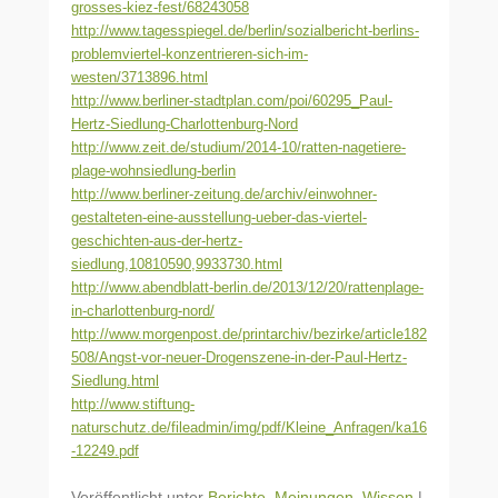
grosses-kiez-fest/68243058
http://www.tagesspiegel.de/berlin/sozialbericht-berlins-
problemviertel-konzentrieren-sich-im-
westen/3713896.html
http://www.berliner-stadtplan.com/poi/60295_Paul-
Hertz-Siedlung-Charlottenburg-Nord
http://www.zeit.de/studium/2014-10/ratten-nagetiere-
plage-wohnsiedlung-berlin
http://www.berliner-zeitung.de/archiv/einwohner-
gestalteten-eine-ausstellung-ueber-das-viertel-
geschichten-aus-der-hertz-
siedlung,10810590,9933730.html
http://www.abendblatt-berlin.de/2013/12/20/rattenplage-
in-charlottenburg-nord/
http://www.morgenpost.de/printarchiv/bezirke/article182
508/Angst-vor-neuer-Drogenszene-in-der-Paul-Hertz-
Siedlung.html
http://www.stiftung-
naturschutz.de/fileadmin/img/pdf/Kleine_Anfragen/ka16
-12249.pdf
Veröffentlicht unter
Berichte
,
Meinungen
,
Wissen
|