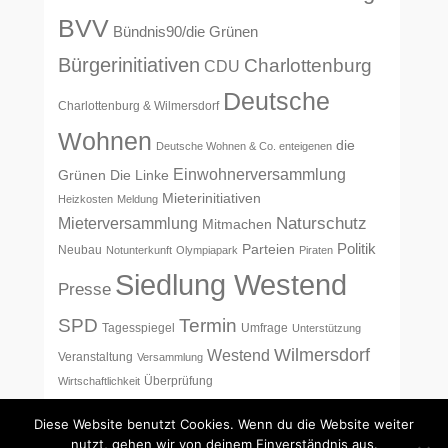
BVV
Bündnis90/die Grünen
Bürgerinitiativen
Charlottenburg
CDU
Deutsche
Charlottenburg & Wilmersdorf
Wohnen
die
Deutsche Wohnen & Co. enteigenen
Einwohnerversammlung
Grünen
Die Linke
Mieterinitiativen
Heizkosten
Meldung
Naturschutz
Mieterversammlung
Mitmachen
Politik
Parteien
Neubau
Notunterkunft
Olympiapark
Piraten
Siedlung Westend
Presse
SPD
Termin
Tagesspiegel
Umfrage
Unterstützung
Wilmersdorf
Westend
Veranstaltung
Versammlung
Überprüfung
Wirtschaftlichkeit
Diese Website benutzt Cookies. Wenn du die Website weiter
nutzt, gehen wir von deinem Einverständnis aus.