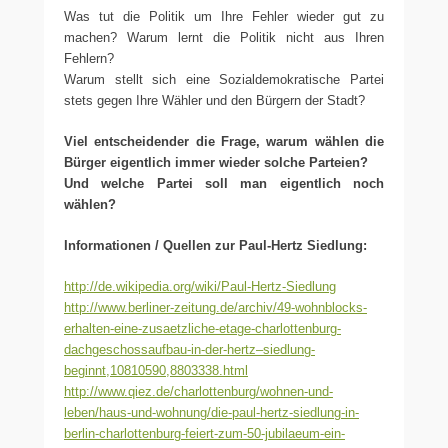
Was tut die Politik um Ihre Fehler wieder gut zu
machen? Warum lernt die Politik nicht aus Ihren
Fehlern?
Warum stellt sich eine Sozialdemokratische Partei
stets gegen Ihre Wähler und den Bürgern der Stadt?
Viel entscheidender die Frage, warum wählen die
Bürger eigentlich immer wieder solche Parteien?
Und welche Partei soll man eigentlich noch
wählen?
Informationen / Quellen zur Paul-Hertz Siedlung:
http://de.wikipedia.org/wiki/Paul-Hertz-Siedlung
http://www.berliner-zeitung.de/archiv/49-wohnblocks-
erhalten-eine-zusaetzliche-etage-charlottenburg-
dachgeschossaufbau-in-der-hertz–siedlung-
beginnt,10810590,8803338.html
http://www.qiez.de/charlottenburg/wohnen-und-
leben/haus-und-wohnung/die-paul-hertz-siedlung-in-
berlin-charlottenburg-feiert-zum-50-jubilaeum-ein-