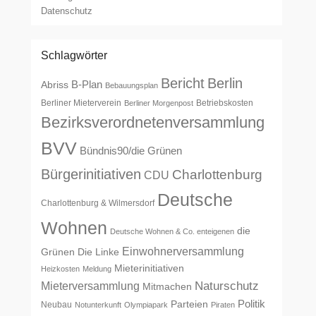
Datenschutz
Schlagwörter
Bericht
Berlin
B-Plan
Abriss
Bebauungsplan
Berliner Mieterverein
Betriebskosten
Berliner Morgenpost
Bezirksverordnetenversammlung
BVV
Bündnis90/die Grünen
Bürgerinitiativen
Charlottenburg
CDU
Deutsche
Charlottenburg & Wilmersdorf
Wohnen
die
Deutsche Wohnen & Co. enteigenen
Einwohnerversammlung
Grünen
Die Linke
Mieterinitiativen
Heizkosten
Meldung
Naturschutz
Mieterversammlung
Mitmachen
Politik
Parteien
Neubau
Notunterkunft
Olympiapark
Piraten