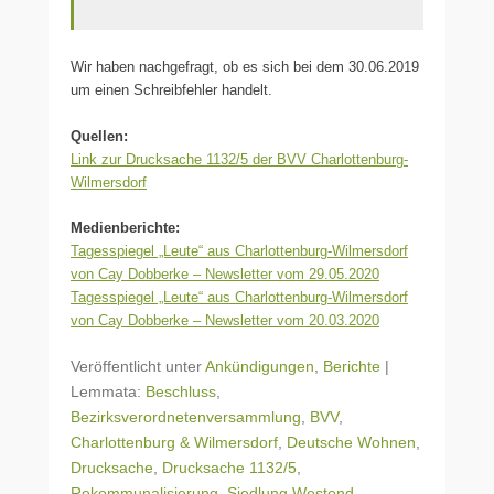
Wir haben nachgefragt, ob es sich bei dem 30.06.2019
um einen Schreibfehler handelt.
Quellen:
Link zur Drucksache 1132/5 der BVV Charlottenburg-
Wilmersdorf
Medienberichte:
Tagesspiegel „Leute“ aus Charlottenburg-Wilmersdorf
von Cay Dobberke – Newsletter vom 29.05.2020
Tagesspiegel „Leute“ aus Charlottenburg-Wilmersdorf
von Cay Dobberke – Newsletter vom 20.03.2020
Veröffentlicht unter
Ankündigungen
,
Berichte
|
Lemmata:
Beschluss
,
Bezirksverordnetenversammlung
,
BVV
,
Charlottenburg & Wilmersdorf
,
Deutsche Wohnen
,
Drucksache
,
Drucksache 1132/5
,
Rekommunalisierung
,
Siedlung Westend
,