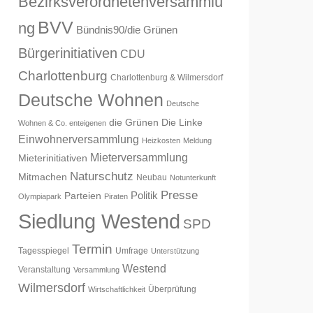
Bezirksverordnetenversammlu
BVV
ng
Bündnis90/die Grünen
Bürgerinitiativen
CDU
Charlottenburg
Charlottenburg & Wilmersdorf
Deutsche Wohnen
Deutsche
die Grünen
Die Linke
Wohnen & Co. enteigenen
Einwohnerversammlung
Heizkosten
Meldung
Mieterversammlung
Mieterinitiativen
Naturschutz
Mitmachen
Neubau
Notunterkunft
Presse
Politik
Parteien
Olympiapark
Piraten
Siedlung Westend
SPD
Termin
Tagesspiegel
Umfrage
Unterstützung
Westend
Veranstaltung
Versammlung
Wilmersdorf
Überprüfung
Wirtschaftlichkeit