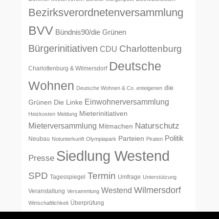
Bezirksverordnetenversammlung
BVV
Bündnis90/die Grünen
Bürgerinitiativen
Charlottenburg
CDU
Deutsche
Charlottenburg & Wilmersdorf
Wohnen
die
Deutsche Wohnen & Co. enteigenen
Einwohnerversammlung
Grünen
Die Linke
Mieterinitiativen
Heizkosten
Meldung
Naturschutz
Mieterversammlung
Mitmachen
Politik
Parteien
Neubau
Notunterkunft
Olympiapark
Piraten
Siedlung Westend
Presse
SPD
Termin
Tagesspiegel
Umfrage
Unterstützung
Wilmersdorf
Westend
Veranstaltung
Versammlung
Überprüfung
Wirtschaftlichkeit