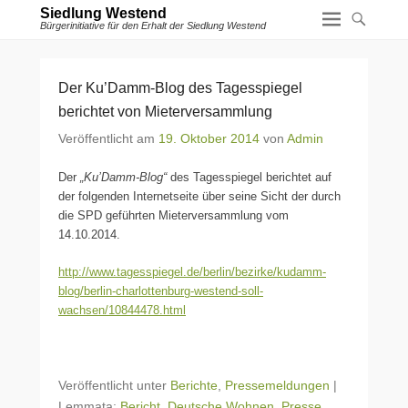
Siedlung Westend
Bürgerinitiative für den Erhalt der Siedlung Westend
Der Ku’Damm-Blog des Tagesspiegel
berichtet von Mieterversammlung
Veröffentlicht am
19. Oktober 2014
von
Admin
Der
„Ku’Damm-Blog“
des Tagesspiegel berichtet auf
der folgenden Internetseite über seine Sicht der durch
die SPD geführten Mieterversammlung vom
14.10.2014.
http://www.tagesspiegel.de/berlin/bezirke/kudamm-
blog/berlin-charlottenburg-westend-soll-
wachsen/10844478.html
Veröffentlicht unter
Berichte
,
Pressemeldungen
|
Lemmata:
Bericht
,
Deutsche Wohnen
,
Presse
,