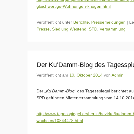
gleichwertige-Wohnungen-kriegen.html
Veröffentlicht unter
Berichte
,
Pressemeldungen
|
L
Presse
,
Siedlung Westend
,
SPD
,
Versammlung
Der Ku’Damm-Blog des Tagesspie
Veröffentlicht am
19. Oktober 2014
von
Admin
Der
„Ku’Damm-Blog“
des Tagesspiegel berichtet auf
SPD geführten Mieterversammlung vom 14.10.201
http://www.tagesspiegel.de/berlin/bezirke/kudamm-b
wachsen/10844478.html