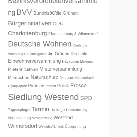
Bezirksverordnetenversammlu
BVV
ng
Bündnis90/die Grünen
Bürgerinitiativen
CDU
Charlottenburg
Charlottenburg & Wilmersdorf
Deutsche Wohnen
Deutsche
die Grünen
Die Linke
Wohnen & Co. enteigenen
Einwohnerversammlung
Heizkosten
Meldung
Mieterversammlung
Mieterinitiativen
Naturschutz
Mitmachen
Neubau
Notunterkunft
Presse
Politik
Parteien
Olympiapark
Piraten
Siedlung Westend
SPD
Termin
Tagesspiegel
Umfrage
Unterstützung
Westend
Veranstaltung
Versammlung
Wilmersdorf
Überprüfung
Wirtschaftlichkeit