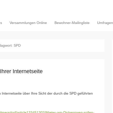
ns
Versammlungen Online
Bewohner-Mailingliste
Umfragen/
lagwort:
SPD
Ihrer Internetseite
 Internetseite über Ihre Sicht der durch die SPD geführten
wilmersdorf/article133451302/Mieter-am-Dickensweg-sollen-