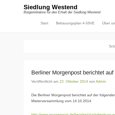
Siedlung Westend
Bürgerinitiative für den Erhalt der Siedlung Westend
Start
Bebauungsplan 4-59VE
Über u
Primäres Menü
Zum Inhalt springen
Sch
Berliner Morgenpost berichtet auf 
Veröffentlicht am
22. Oktober 2014
von
Admin
Die Berliner Morgenpost berichtet auf der folgenden
Mieterversammlung vom 14.10.2014.
http://www.morgenpost.de/bezirke/charlottenburg-