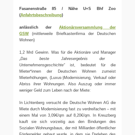
Fasanenstraße 85 / Nähe U+S Bhf Zoo
(
Anfahrtsbeschreibung
)
anlässlich der
Aktionärsversammlung der
GSW
(mittlerweile Briefkastenfirma der Deutschen
Wohnen)
1,2 Mrd Gewinn. Was für die Aktionäre und Manager
„Das beste Jahresergebnis der
Unternehmensgeschichte“
ist, bedeutet für die
Mieter*innen der Deutschen Wohnen zumeist
Mieterhöhungen, (Luxus-)Modernisierung, Verkauf oder
Abriss ihrer Wohnungen. Also Auszug oder immer
weniger Geld zum Leben nach der Miete:
In Lichtenberg versucht die Deutsche Wohnen AG die
Miete durch Modernisierung fast zu verdreifachen – mit
einem Mal von 3,09€/qm auf 8,20€/qm. In Kreuzberg
kauft sie sich vorzeitig aus den Bindungen des
Sozialen Wohnungsbaus, der mit Milliarden öffentlicher
Fördergelder gebaut wurde, in dem sie Darlehen des