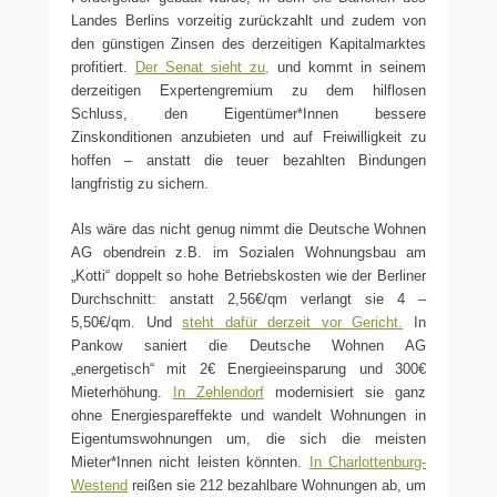
Landes Berlins vorzeitig zurückzahlt und zudem von
den günstigen Zinsen des derzeitigen Kapitalmarktes
profitiert.
Der Senat sieht zu,
und kommt in seinem
derzeitigen Expertengremium zu dem hilflosen
Schluss, den Eigentümer*Innen bessere
Zinskonditionen anzubieten und auf Freiwilligkeit zu
hoffen – anstatt die teuer bezahlten Bindungen
langfristig zu sichern.
Als wäre das nicht genug nimmt die Deutsche Wohnen
AG obendrein z.B. im Sozialen Wohnungsbau am
„Kotti“ doppelt so hohe Betriebskosten wie der Berliner
Durchschnitt: anstatt 2,56€/qm verlangt sie 4 –
5,50€/qm. Und
steht dafür derzeit vor Gericht.
In
Pankow saniert die Deutsche Wohnen AG
„energetisch“ mit 2€ Energieeinsparung und 300€
Mieterhöhung.
In Zehlendorf
modernisiert sie ganz
ohne Energiespareffekte und wandelt Wohnungen in
Eigentumswohnungen um, die sich die meisten
Mieter*Innen nicht leisten könnten.
In Charlottenburg-
Westend
reißen sie 212 bezahlbare Wohnungen ab, um