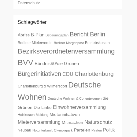
Datenschutz
Schlagwörter
Bericht
Berlin
B-Plan
Abriss
Bebauungsplan
Berliner Mieterverein
Betriebskosten
Berliner Morgenpost
Bezirksverordnetenversammlung
BVV
Bündnis90/die Grünen
Bürgerinitiativen
Charlottenburg
CDU
Deutsche
Charlottenburg & Wilmersdorf
Wohnen
die
Deutsche Wohnen & Co. enteigenen
Einwohnerversammlung
Grünen
Die Linke
Mieterinitiativen
Heizkosten
Meldung
Naturschutz
Mieterversammlung
Mitmachen
Politik
Parteien
Neubau
Notunterkunft
Olympiapark
Piraten