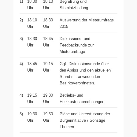
1)
18:00
18:10
Begrüßung und
Uhr
Uhr
Sitzplatzfindung
2)
18:10
18:30
Auswertung der Mieterumfrage
Uhr
Uhr
2015
3)
18:30
18:45
Diskussions- und
Uhr
Uhr
Feedbackrunde zur
Mieterumfrage
4)
18:45
19:15
Ggf. Diskussionsrunde über
Uhr
Uhr
den Abriss und den aktuellen
Stand mit anwesenden
Bezirksverordneten.
4)
19:15
19:30
Betriebs- und
Uhr
Uhr
Heizkostenabrechnungen
5)
19:30
19:50
Pläne und Unterstützung der
Uhr
Uhr
Bürgerinitiative / Sonstige
Themen