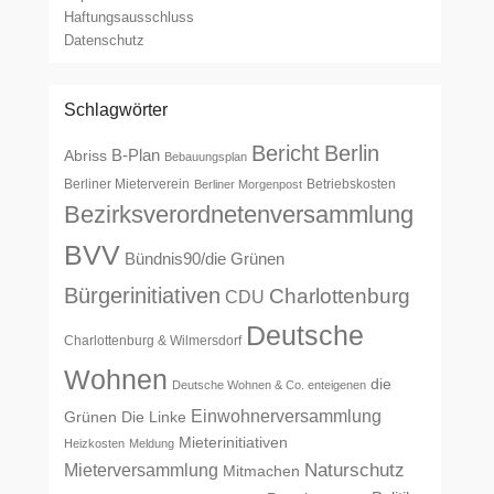
Haftungsausschluss
Datenschutz
Schlagwörter
Bericht
Berlin
B-Plan
Abriss
Bebauungsplan
Berliner Mieterverein
Betriebskosten
Berliner Morgenpost
Bezirksverordnetenversammlung
BVV
Bündnis90/die Grünen
Bürgerinitiativen
Charlottenburg
CDU
Deutsche
Charlottenburg & Wilmersdorf
Wohnen
die
Deutsche Wohnen & Co. enteigenen
Einwohnerversammlung
Grünen
Die Linke
Mieterinitiativen
Heizkosten
Meldung
Naturschutz
Mieterversammlung
Mitmachen