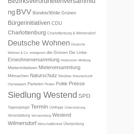
Bezirksverordnetenversammlu
BVV
ng
Bündnis90/die Grünen
Bürgerinitiativen
CDU
Charlottenburg
Charlottenburg & Wilmersdorf
Deutsche Wohnen
Deutsche
die Grünen
Die Linke
Wohnen & Co. enteigenen
Einwohnerversammlung
Heizkosten
Meldung
Mieterversammlung
Mieterinitiativen
Naturschutz
Mitmachen
Neubau
Notunterkunft
Presse
Politik
Parteien
Olympiapark
Piraten
Siedlung Westend
SPD
Termin
Tagesspiegel
Umfrage
Unterstützung
Westend
Veranstaltung
Versammlung
Wilmersdorf
Überprüfung
Wirtschaftlichkeit