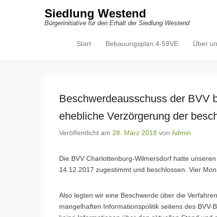
Siedlung Westend
Bürgerinitiative für den Erhalt der Siedlung Westend
Start
Bebauungsplan 4-59VE
Über u
Primäres Menü
Zum Inhalt springen
Beschwerdeausschuss der BVV be
ehebliche Verzörgerung der bes
Veröffentlicht am
28. März 2018
von
Admin
Die BVV Charlottenburg-Wilmersdorf hatte unsere
14.12.2017 zugestimmt und beschlossen. Vier Mona
Also legten wir eine Beschwerde über die Verfahre
mangelhaften Informationspolitik seitens des BVV-Bü